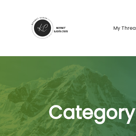
My Threa
Category