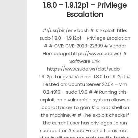
1.8.0 – 1.9.12p1 – Privilege
Escalation
#!/usr/bin/env bash # # Exploit Title:
sudo 1.8.0 – 1.9.12p1 – Privilege Escalation
# # CVE: CVE-2023-22809 # Vendor
Homepage: https://www.sudo.ws/ #
Software Link:
https://www.sudo.ws/dist/sudo-
1.9.12p1.tar.gz # Version: 1.8.0 to 1.9.12p1 #
Tested on: Ubuntu Server 22.04 – vim
8.2.4919 – sudo 1.9.9 # # Running this
exploit on a vulnerable system allows a
localiattacker to gain # a root shell on
the machine. # # The exploit checks if
the current user has privileges to run
sudoedit or # sudo -e on a file as root.