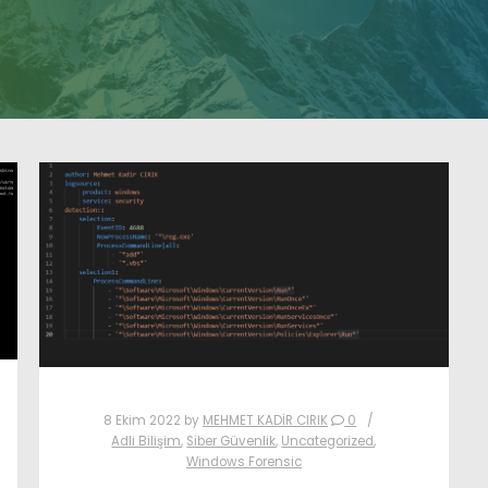
8 Ekim 2022
by
MEHMET KADİR CIRIK
0
Adli Bilişim
,
Siber Güvenlik
,
Uncategorized
,
Windows Forensic