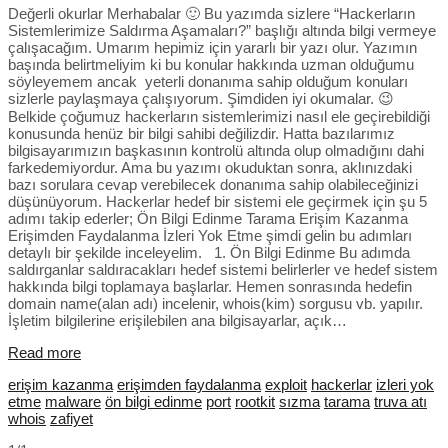
Değerli okurlar Merhabalar 🙂 Bu yazımda sizlere “Hackerların
Sistemlerimize Saldırma Aşamaları?” başlığı altında bilgi vermeye
çalışacağım. Umarım hepimiz için yararlı bir yazı olur. Yazımın
başında belirtmeliyim ki bu konular hakkında uzman olduğumu
söyleyemem ancak yeterli donanıma sahip olduğum konuları
sizlerle paylaşmaya çalışıyorum. Şimdiden iyi okumalar. 😉
Belkide çoğumuz hackerların sistemlerimizi nasıl ele geçirebildiği
konusunda henüz bir bilgi sahibi değilizdir. Hatta bazılarımız
bilgisayarımızın başkasının kontrolü altında olup olmadığını dahi
farkedemiyordur. Ama bu yazımı okuduktan sonra, aklınızdaki
bazı sorulara cevap verebilecek donanıma sahip olabileceğinizi
düşünüyorum. Hackerlar hedef bir sistemi ele geçirmek için şu 5
adımı takip ederler; Ön Bilgi Edinme Tarama Erişim Kazanma
Erişimden Faydalanma İzleri Yok Etme şimdi gelin bu adımları
detaylı bir şekilde inceleyelim. 1. Ön Bilgi Edinme Bu adımda
saldırganlar saldıracakları hedef sistemi belirlerler ve hedef sistem
hakkında bilgi toplamaya başlarlar. Hemen sonrasında hedefin
domain name(alan adı) incelenir, whois(kim) sorgusu vb. yapılır.
İşletim bilgilerine erişilebilen ana bilgisayarlar, açık…
Read more
erişim kazanma
erişimden faydalanma
exploit
hackerlar
izleri yok
etme
malware
ön bilgi edinme
port
rootkit
sızma
tarama
truva atı
whois
zafiyet